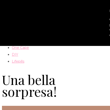
Home
Paola
Outfit
One Cape
DIY
Lifepills
Una bella
sorpresa!