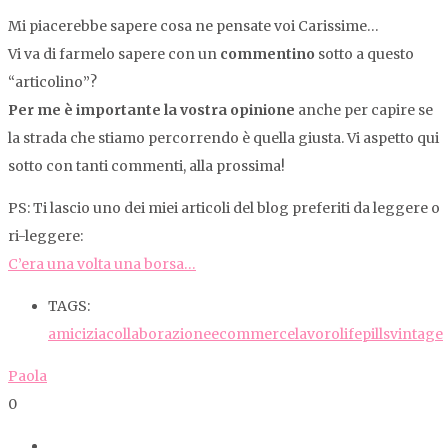
Mi piacerebbe sapere cosa ne pensate voi Carissime…
Vi va di farmelo sapere con un
commentino
sotto a questo
“articolino”?
Per me è importante la vostra opinione
anche per capire se
la strada che stiamo percorrendo è quella giusta. Vi aspetto qui
sotto con tanti commenti, alla prossima!
PS: Ti lascio uno dei miei articoli del blog preferiti da leggere o
ri-leggere:
C’era una volta una borsa…
TAGS:
amicizia
collaborazione
ecommerce
lavoro
lifepills
vintage
Paola
0