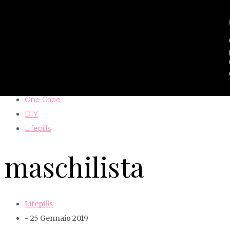
Home
Paola
Outfit
One Cape
DIY
Lifepills
maschilista
Lifepills
- 25 Gennaio 2019